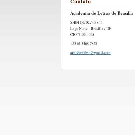
Contato
Academia de Letras de Brasília
SHIN QL 02 / 05 / 11
Lago Norte - Brasília / DF
CEP 71510-055
+55 61 3468-7848
academia
bsb@gmai
l.com