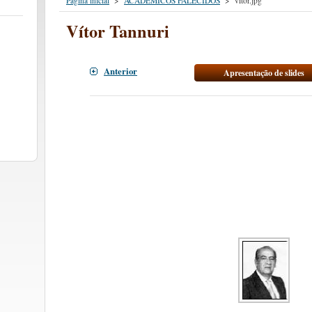
Página inicial
>
ACADÊMICOS FALECIDOS
>
vitor.jpg
Vítor Tannuri
Anterior
Apresentação de slides