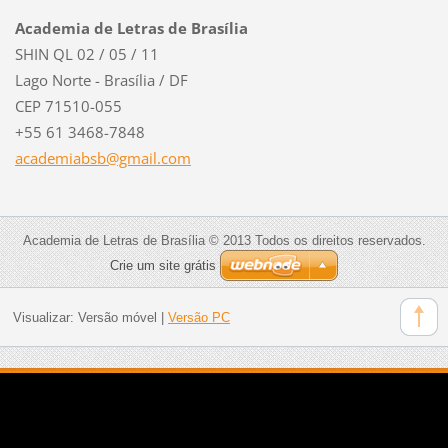
Academia de Letras de Brasília
SHIN QL 02 / 05 / 11
Lago Norte - Brasília / DF
CEP 71510-055
+55 61 3468-7848
academia
bsb@gmai
l.com
Academia de Letras de Brasília © 2013 Todos os direitos reservados.
Crie um site grátis
Visualizar:
Versão móvel
|
Versão PC